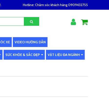
.
Hotline:
Chăm sóc khách hàng 0909432755
SÓC XE
VIDEO HƯỚNG DẪN
SỨC KHỎE & SẮC ĐẸP
VẬT LIỆU ĐA NGÀNH