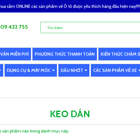
a sắm ONLINE các sản phẩm về Ô tô được yêu thích hàng đầu hiện nay!!!!!
09 432 755
 VẤN MIỄN PHÍ
PHƯƠNG THỨC THANH TOÁN
KIẾN THỨC CHĂM 
DỤNG CỤ & MÁY MÓC
DẦU NHỚT
CÁC SẢN PHẨM VỀ XE
KEO DÁN
 sản phẩm nào trong danh mục này.