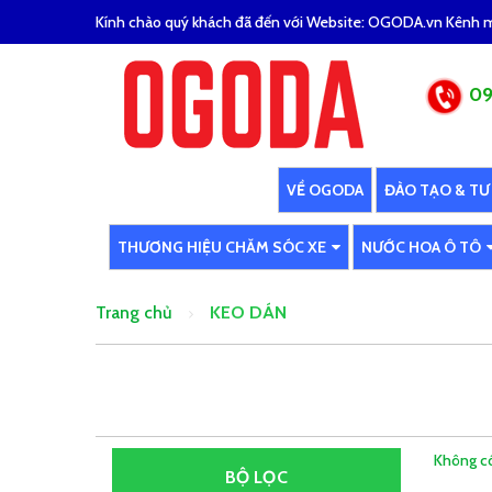
Kính chào quý khách đã đến với Website: OGODA.vn Kênh mu
09
VỀ OGODA
ĐÀO TẠO & TƯ
THƯƠNG HIỆU CHĂM SÓC XE
NƯỚC HOA Ô TÔ
Trang chủ
KEO DÁN
Không có
BỘ LỌC