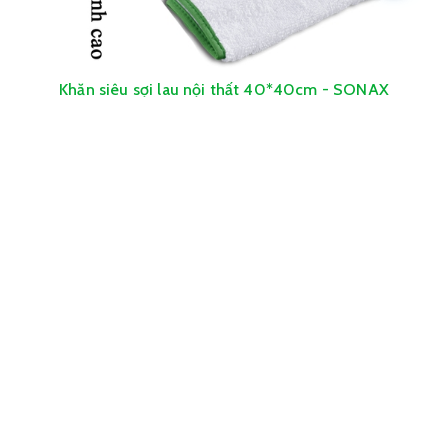
Khăn siêu sợi lau nội thất 40*40cm - SONAX
Microfibre cloth for Upholstery & Leather
120.000₫
150.000₫
SALE