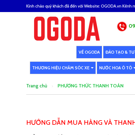
Kính chào quý khách đã đến với Website: OGODA.vn Kênh mu
09
VỀ OGODA
ĐÀO TẠO & TƯ
THƯƠNG HIỆU CHĂM SÓC XE
NƯỚC HOA Ô TÔ
Trang chủ
PHƯƠNG THỨC THANH TOÁN
PHƯƠNG THỨC THANH TOÁN
HƯỚNG DẪN MUA HÀNG VÀ THANH