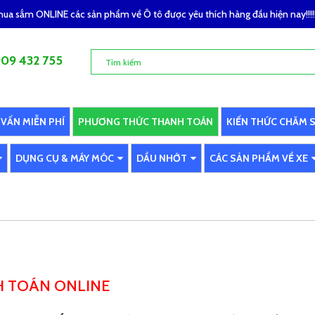
a sắm ONLINE các sản phẩm về Ô tô được yêu thích hàng đầu hiện nay!!!!!
09 432 755
 VẤN MIỄN PHÍ
PHƯƠNG THỨC THANH TOÁN
KIẾN THỨC CHĂM 
DỤNG CỤ & MÁY MÓC
DẦU NHỚT
CÁC SẢN PHẨM VỀ XE
 TOÁN ONLINE