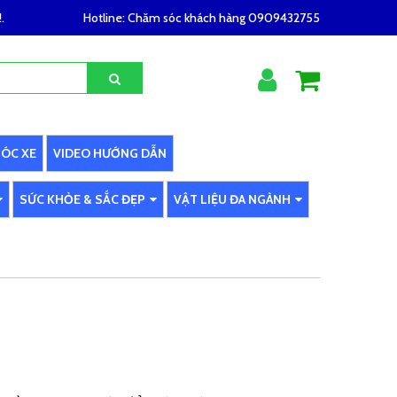
.
Hotline:
Chăm sóc khách hàng 0909432755
SÓC XE
VIDEO HƯỚNG DẪN
SỨC KHỎE & SẮC ĐẸP
VẬT LIỆU ĐA NGÀNH