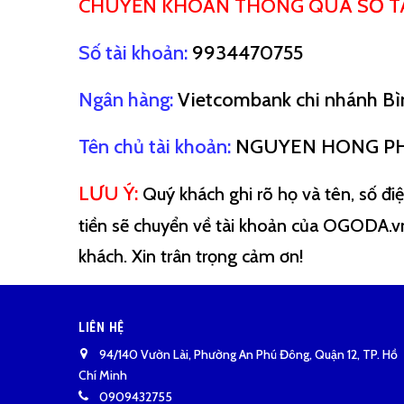
CHUYỂN KHOẢN THÔNG QUA SỐ TÀ
Số tài khoản:
9934470755
Ngân hàng:
Vietcombank chi nhánh Bì
Tên chủ tài khoản:
NGUYEN HONG P
LƯU Ý:
Quý khách ghi rõ họ và tên, số đ
tiền sẽ chuyển về tài khoản của OGODA.vn
khách. Xin trân trọng cảm ơn!
LIÊN HỆ
94/140 Vườn Lài, Phường An Phú Đông, Quận 12, TP. Hồ
Chí Minh
0909432755