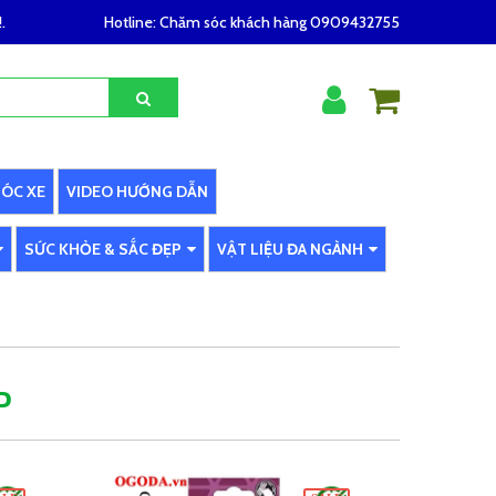
.
Hotline:
Chăm sóc khách hàng 0909432755
SÓC XE
VIDEO HƯỚNG DẪN
SỨC KHỎE & SẮC ĐẸP
VẬT LIỆU ĐA NGÀNH
P