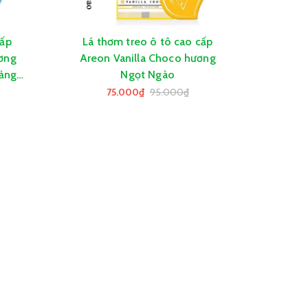
cấp
Lá thơm treo ô tô cao cấp
GIỎ HÀNG
ơng
Areon Vanilla Choco hương
Sảng
Ngọt Ngào
75.000₫
95.000₫