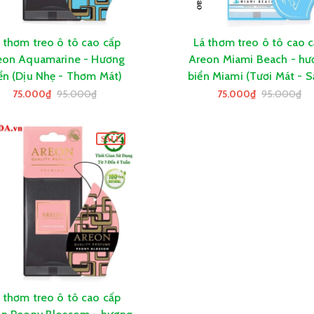
 thơm treo ô tô cao cấp
Lá thơm treo ô tô cao 
GIỎ HÀNG
GIỎ HÀNG
eon Aquamarine - Hương
Areon Miami Beach - hư
ển (Dịu Nhẹ - Thơm Mát)
biển Miami (Tươi Mát - 
Khoái)
75.000₫
95.000₫
75.000₫
95.000₫
SALE
 thơm treo ô tô cao cấp
GIỎ HÀNG