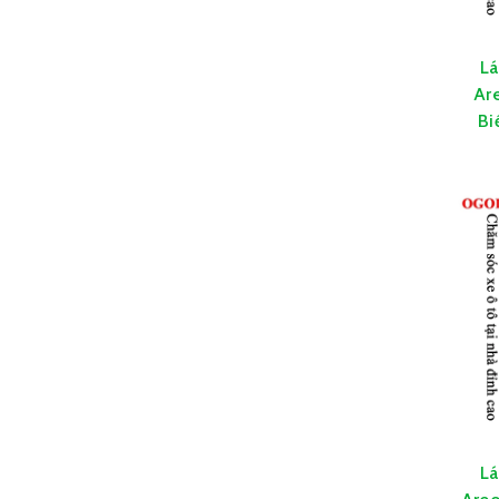
Lá
Ar
Bi
Lá