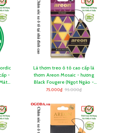
ALE
SALE
ordic
Lá thơm treo ô tô cao cấp lá
GIỎ HÀNG
cấp -
thơm Areon Mosaic - hương
Mát -
Black Fougere (Ngọt Ngào -
The Mát)
75.000₫
95.000₫
ALE
SALE