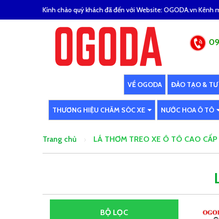
Kính chào quý khách đã đến với Website: OGODA.vn Kênh mu
09
VỀ OGODA
ĐÀO TẠO & TƯ
THƯƠNG HIỆU CHĂM SÓC XE
NƯỚC HOA Ô TÔ
Trang chủ
LÁ THƠM TREO XE Ô TÔ CAO CẤP
BỘ LỌC