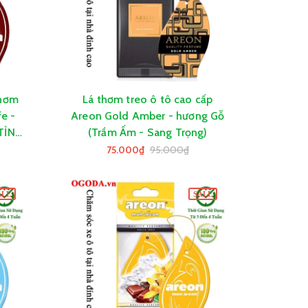
thơm
Lá thơm treo ô tô cao cấp
GIỎ HÀNG
e -
Areon Gold Amber - hương Gỗ
 TỈNH
(Trầm Ấm - Sang Trọng)
75.000₫
95.000₫
ALE
SALE