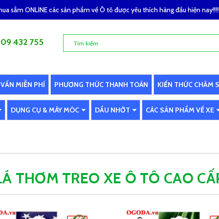
a sắm ONLINE các sản phẩm về Ô tô được yêu thích hàng đầu hiện nay!!!!!
09 432 755
 VẤN MIỄN PHÍ
PHƯƠNG THỨC THANH TOÁN
KIẾN THỨC CHĂM 
DỤNG CỤ & MÁY MÓC
DẦU NHỚT
CÁC SẢN PHẨM VỀ XE
LÁ THƠM TREO XE Ô TÔ CAO CẤ