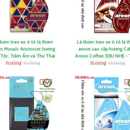
thơm treo xe ô tô lá thơm
Lá thơm treo xe ô tô lá 
GIỎ HÀNG
GIỎ HÀNG
n Mosaic Aristocrat hương
areon cao cấp hương Caf
Tộc, Trầm Ấm và Thư Thái
Areon Coffee (DỊU NHẸ -
TÁO -SẢNG KHOÁI)
75.000₫
95.000₫
75.000₫
95.000₫
SALE
S