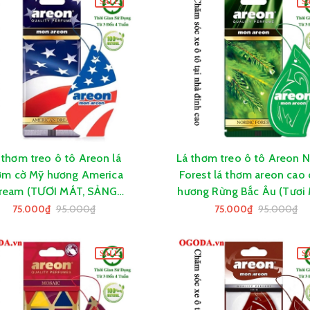
SALE
S
 thơm treo ô tô Areon lá
Lá thơm treo ô tô Areon N
GIỎ HÀNG
GIỎ HÀNG
ơm cờ Mỹ hương America
Forest lá thơm areon cao 
ream (TƯƠI MÁT, SẢNG
hương Rừng Bắc Âu (Tươi 
KHOÁI)
Sảng Khoái)
75.000₫
95.000₫
75.000₫
95.000₫
SALE
S