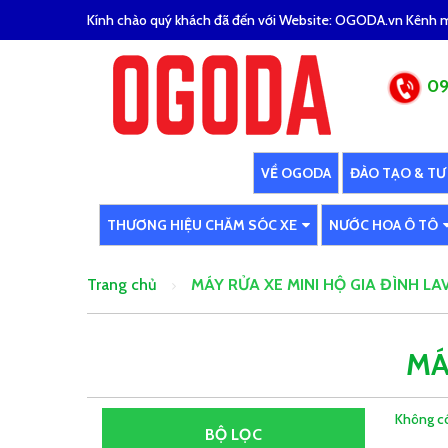
Kính chào quý khách đã đến với Website: OGODA.vn Kênh mu
09
VỀ OGODA
ĐÀO TẠO & TƯ
THƯƠNG HIỆU CHĂM SÓC XE
NƯỚC HOA Ô TÔ
Trang chủ
MÁY RỬA XE MINI HỘ GIA ĐÌNH L
MÁ
Không có
BỘ LỌC