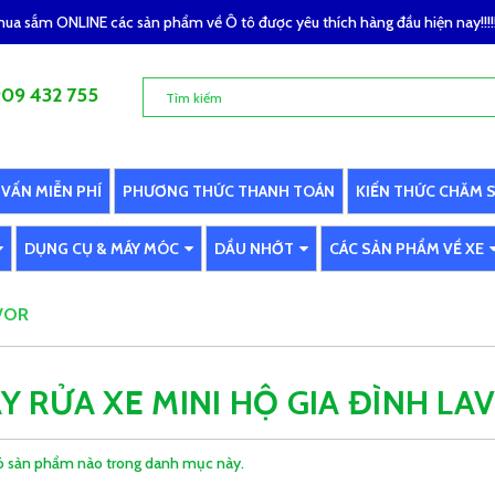
a sắm ONLINE các sản phẩm về Ô tô được yêu thích hàng đầu hiện nay!!!!!
09 432 755
 VẤN MIỄN PHÍ
PHƯƠNG THỨC THANH TOÁN
KIẾN THỨC CHĂM 
DỤNG CỤ & MÁY MÓC
DẦU NHỚT
CÁC SẢN PHẨM VỀ XE
AVOR
Y RỬA XE MINI HỘ GIA ĐÌNH LA
 sản phẩm nào trong danh mục này.