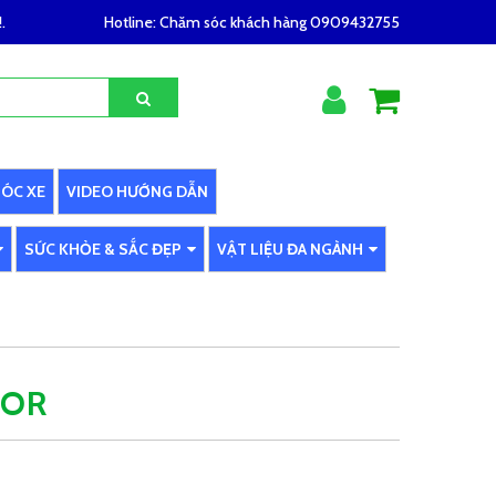
.
Hotline:
Chăm sóc khách hàng 0909432755
SÓC XE
VIDEO HƯỚNG DẪN
SỨC KHỎE & SẮC ĐẸP
VẬT LIỆU ĐA NGÀNH
VOR