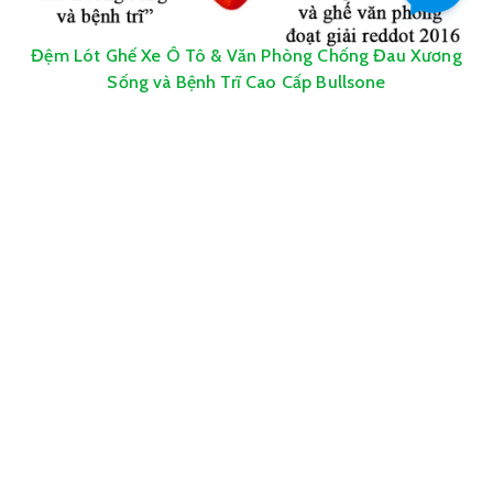
Đệm Lót Ghế Xe Ô Tô & Văn Phòng Chống Đau Xương
Sống và Bệnh Trĩ Cao Cấp Bullsone
2.499.000₫
2.750.000₫
LIÊN HỆ
94/140 Vườn Lài, Phường An Phú Đông, Quận 12, TP. Hồ Chí Minh
0909432755
ogodavn@gmail.com
Bản quyền thuộc về Ogoda