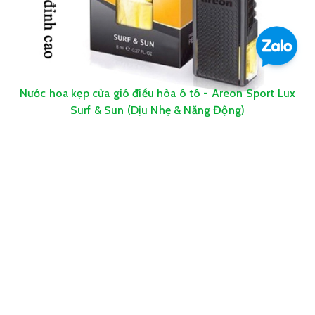
Nước hoa kẹp cửa gió điều hòa ô tô - Areon Sport Lux
Surf & Sun (Dịu Nhẹ & Năng Động)
319.000₫
335.000₫
LIÊN HỆ
94/140 Vườn Lài, Phường An Phú Đông, Quận 12, TP. Hồ Chí Minh
0909432755
ogodavn@gmail.com