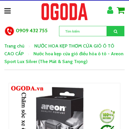
0909 432 755
Trang chủ
NƯỚC HOA KẸP THƠM CỬA GIÓ Ô TÔ
CAO CẤP
Nước hoa kẹp cửa gió điều hòa ô tô - Areon
Sport Lux Silver (The Mát & Sang Trọng)