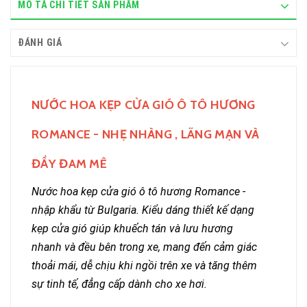
MÔ TẢ CHI TIẾT SẢN PHẨM
ĐÁNH GIÁ
NƯỚC HOA KẸP CỬA GIÓ Ô TÔ HƯƠNG
ROMANCE - NHẸ NHÀNG , LÃNG MẠN VÀ
ĐẦY ĐAM MÊ
Nước hoa kẹp cửa gió ô tô hương Romance -
nhập khẩu từ Bulgaria. Kiểu dáng thiết kế dạng
kẹp cửa gió giúp khuếch tán và lưu hương
nhanh và đều bên trong xe, m
ang đến cảm giác
thoải mái, dễ chịu khi ngồi trên xe và tăng thêm
sự tinh tế, đẳng cấp dành cho xe hơi.