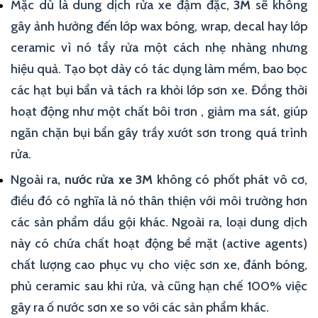
Mặc dù là dung dịch rửa xe đậm đặc,
3M
sẽ không
gây ảnh hưởng đến lớp wax bóng, wrap, decal hay lớp
ceramic vì nó tẩy rửa một cách nhẹ nhàng nhưng
hiệu quả. Tạo bọt dày có tác dụng làm mềm, bao bọc
các hạt bụi bẩn và tách ra khỏi lớp sơn xe. Đồng thời
hoạt động như một chất bôi trơn , giảm ma sát, giúp
ngăn chặn bụi bẩn gây trầy xướt sơn trong quá trình
rửa.
Ngoài ra
, nước rửa xe 3M
không có phốt phát vô cơ,
điều đó có nghĩa là nó thân thiện với môi trường hơn
các sản phẩm dầu gội khác. Ngoài ra, loại dung dịch
này có chứa chất hoạt động bề mặt (active agents)
chất lượng cao phục vụ cho việc sơn xe, đánh bóng,
phủ ceramic sau khi rửa, và cũng hạn chế 100% việc
gây ra ố nước sơn xe so với các sản phẩm khác.